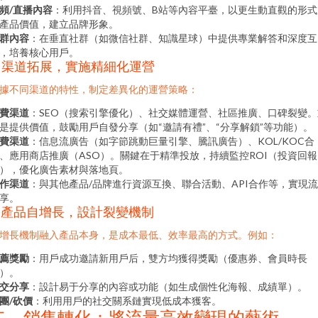
頻/直播內容
：利用抖音、視頻號、B站等內容平臺，以更生動直觀的形式
產品價值，建立品牌形象。
群內容
：在垂直社群（如微信社群、知識星球）中提供專業解答和深度互
，培養核心用戶。
3. 渠道拓展，實施精細化運營
據不同渠道的特性，制定差異化的運營策略：
費渠道
：SEO（搜索引擎優化）、社交媒體運營、社區推廣、口碑裂變。
是提供價值，鼓勵用戶自發分享（如“邀請有禮”、“分享解鎖”等功能）。
費渠道
：信息流廣告（如字節跳動巨量引擎、騰訊廣告）、KOL/KOC合
、應用商店推廣（ASO）。關鍵在于精準投放，持續監控ROI（投資回報
），優化廣告素材與落地頁。
作渠道
：與其他產品/品牌進行資源互換、聯合活動、API合作等，實現
享。
4. 產品自增長，設計裂變機制
增長機制融入產品本身，是成本最低、效率最高的方式。例如：
薦獎勵
：用戶成功邀請新用戶后，雙方均獲得獎勵（優惠券、會員時長
）。
交分享
：設計易于分享的內容或功能（如生成個性化海報、成績單）。
團/砍價
：利用用戶的社交關系鏈實現低成本獲客。
二、銷售轉化：將流量高效變現的藝術