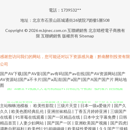
電話：1739532**
地址：北京市石景山區城通街26號院7號樓5層508
Copyright © 2026
m.bjnec.com.cn
互聯網銷售
北京晴橙電子商務有
限
互聯網銷售
版權所有
Sitemap
感谢您访问我们的网站，您可能还对以下资源感兴趣：黔南酵剂投资有限
公司
国产AV下载|国产AV影|国产av有码|国产av在线|国产AV资源网站|国产
AV资源站|国产a不卡片|国产a高清|国产a国产|国产A国产国产片
网站地
图
国产aa麻豆 91视频人人 老司机精品91 日韩乱伦 午夜国产福利看片 自拍视频
啪 91黑丝高跟骚 www91视频网 成人网站入口 国产乱乱一区二区 久久艹视频
主站蜘蛛池模板：
欧美性影院
|
三级片天堂
|
日本一级a爱做片
|
国产久
久久
|
欧美色图经典乱伦
|
亚洲丝袜精品
|
丁香五月婷婷亚洲
|
三级国产
破解 男人天堂aaaa 日韩肏屄一线天 影音资源av 97亚洲狠狠 豆花社区 国内成
在线看
|
91草莓在线观看
|
国产一区精品在线
|
日本中文字幕免费
|
日韩
精品首页
|
人妻少妇网站
|
国产国产一区
|
亚洲欧美国产视频
|
国产四虎
|
调教自慰福利
|
欧美f性
|
91超碰碰碰
|
欧美猛性爱视频
|
久久国产三级精