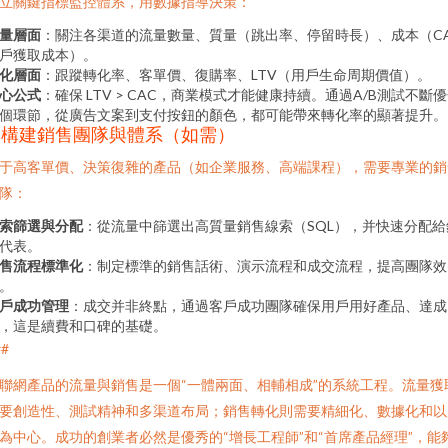
立關鍵指標監控體系，用數據指導決策：
量層面
：關注各渠道的流量數量、質量（跳出率、停留時長）、成本（C
戶獲取成本）。
化層面
：跟蹤轉化率、客單價、復購率、LTV（用戶生命周期價值）。
心公式
：確保 LTV > CAC，商業模式才能健康持續。通過A/B測試不斷
個環節，從廣告文案到支付按鈕的顏色，都可能帶來轉化率的顯著提升。
4. 構建銷售團隊與體系（如需）
于高客單價、決策復雜的產品（如企業服務、高端課程），需要專業的銷
隊：
索篩選與分配
：從流量中篩選出高質量銷售線索（SQL），并快速分配給
代表。
售流程標準化
：制定標準的銷售話術、演示流程和成交流程，提高團隊效
。
戶成功管理
：成交并非終點，通過客戶成功團隊確保用戶用好產品、達成
，這是續費和口碑的基礎。
##
聯網產品的流量與銷售是一個“一體兩面、相輔相成”的系統工程。流量獲
要創造性、測試精神和多渠道布局；銷售轉化則需要精細化、數據化和以
為中心。成功的創業者必然是優秀的“增長工程師”和“首席產品經理”，能