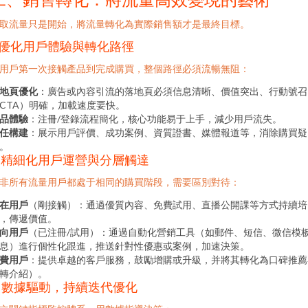
取流量只是開始，將流量轉化為實際銷售額才是最終目標。
. 優化用戶體驗與轉化路徑
用戶第一次接觸產品到完成購買，整個路徑必須流暢無阻：
地頁優化
：廣告或內容引流的落地頁必須信息清晰、價值突出、行動號召
CTA）明確，加載速度要快。
品體驗
：注冊/登錄流程簡化，核心功能易于上手，減少用戶流失。
任構建
：展示用戶評價、成功案例、資質證書、媒體報道等，消除購買疑
。
2. 精細化用戶運營與分層觸達
非所有流量用戶都處于相同的購買階段，需要區別對待：
在用戶
（剛接觸）：通過優質內容、免費試用、直播公開課等方式持續培
，傳遞價值。
向用戶
（已注冊/試用）：通過自動化營銷工具（如郵件、短信、微信模
息）進行個性化跟進，推送針對性優惠或案例，加速決策。
費用戶
：提供卓越的客戶服務，鼓勵增購或升級，并將其轉化為口碑推薦
轉介紹）。
3. 數據驅動，持續迭代優化