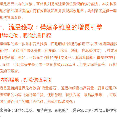
量是產品生存的血液，而銷售則是將流量價值變現的核心能力。本文將系
地拆解互聯網產品如何有效獲取流量并實現高效銷售，為創業者提供一套
地的實戰策略。
一、流量獲取：構建多維度的增長引擎
. 精準定位，明確流量目標
量獲取的第一步并非盲目推廣，而是明確“誰是你的用戶”以及“在哪里能
他們”。通過用戶畫像分析（如年齡、地域、興趣、行為習慣等），確定
目標受眾。例如，一款面向Z世代的社交產品，其流量陣地可能集中在抖
、B站、小紅書等平臺；而一款企業級SaaS工具，則需要深耕知乎、行業
及線下展會。
2. 內容驅動，打造價值吸引
容是互聯網世界最有效的“流量磁石”。通過持續產出高質量、對目標用戶
際幫助的內容（如行業干貨、使用教程、解決方案、幕后故事等），可以
吸引潛在用戶的關注與信任。形式可以多樣化：
文內容
：運營公眾號、知乎專欄、百家號等，通過SEO優化獲取長期搜索
。