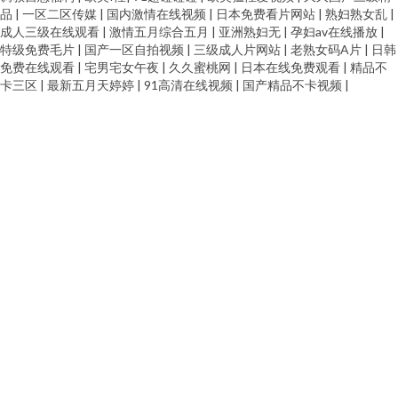
人在线AⅤ 老湿机福利局影院 日韩操B 亚洲红杏在线观看 足交网址 91丝袜插
品
|
一区二区传媒
|
国内激情在线视频
|
日本免费看片网站
|
熟妇熟女乱
|
成人三级在线观看
|
激情五月综合五月
|
亚洲熟妇无
|
孕妇av在线播放
|
麻豆 AVA在线 国产av原创 激情另类综合 蜜臀人妻系列 日本se情 三级四级毛
特级免费毛片
|
国产一区自拍视频
|
三级成人片网站
|
老熟女码A片
|
日韩
免费在线观看
|
宅男宅女午夜
|
久久蜜桃网
|
日本在线免费观看
|
精品不
卡三区
|
最新五月天婷婷
|
91高清在线视频
|
国产精品不卡视频
|
片 五月婷婷色网站 中文字幕9在线看 91主播在线观看 超碰大香蕉97 国产精
品群交 美女被草网站 尤物成人在线视频 AV无码熟女 国产天天骚 久久福利社
欧美成人草草影视 超碰91人人操 久草福利小视频 免费看p 日韩美女电影 婷婷
五月天社区 中文字幕cao操 91熊猫 爱豆午夜福利影院 国产传媒第九页 黄色毛
片A片 免费拳交群交 欧洲午夜福利片 深夜小视频 亚洲国产aa 尤物网成人 91
偷拍超碰 超碰日韩伪娘精品 国产黄色第一页 黄色网址666 欧美黄色28 日韩
午夜成人网站 亚洲口工视频网址 91青娱乐首页 操你啦四虎 含羞草看片 麻豆